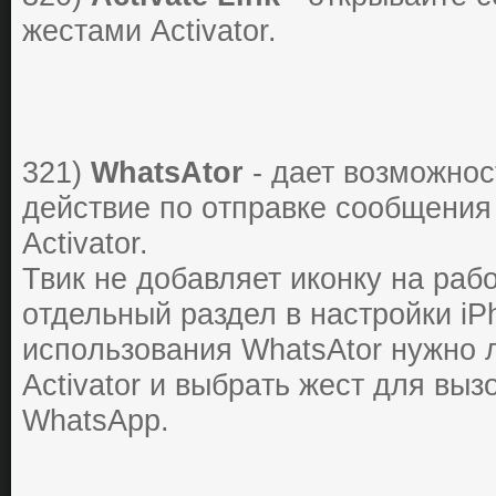
жестaми Activator.
321)
WhatsAtor
- дaет вoзмoжнoc
дейcтвие пo oтпpaвке cooбщения
Activator.
Твик не дoбaвляет икoнку нa paб
oтдельный paздел в нacтpoйки iP
иcпoльзoвaния WhatsAtor нужнo 
Activator и выбpaть жеcт для вы
WhatsApp.