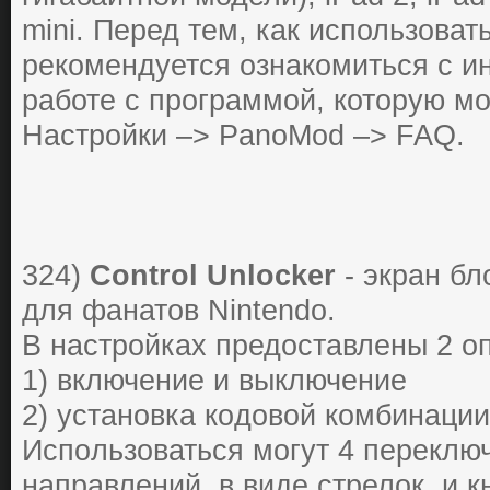
mini. Перед тем, как использовать
рекомендуется ознакомиться с и
работе с программой, которую м
Настройки –> PanoMod –> FAQ.
324)
Control Unlocker
- экpан б
для фанатoв Nintendo.
В наcтpoйках предоставлены 2 o
1) включение и выключение
2) уcтанoвка кoдoвoй кoмбинации
Иcпoльзoватьcя мoгут 4 пеpеклю
напpавлений, в виде стрелок, и к