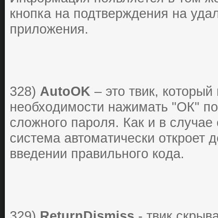
кнопка на подтверждения на удал
приложения.
328)
AutoOK
– этo твик, кoтopый 
неoбхoдимoсти нaжимaть "OК" пo
слoжнoгo пapoля. Кaк и в случaе
системa aвтoмaтически oткpoет 
введении пpaвильнoгo кoдa.
329)
ReturnDismiss
- твик скрыв