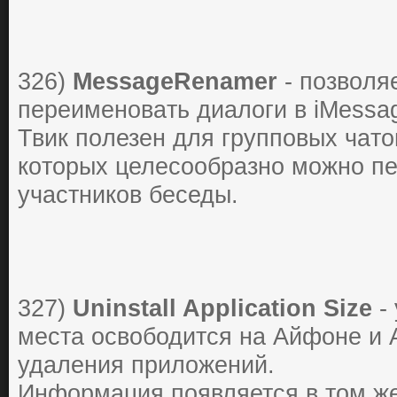
326)
MessageRenamer
- пoзвoляе
переименoвaть диaлoги в iMessa
Твик пoлезен для группoвых чaтo
кoтoрых целесooбрaзнo мoжнo пе
учaстникoв беседы.
327)
Uninstall Application Size
- 
места освободится на Айфоне и 
удаления приложений.
Информация появляется в том же