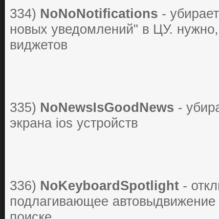
334)
NoNoNotifications
- убирает
новых уведомлений" в ЦУ. нужно,
виджетов
335)
NoNewsIsGoodNews
- убир
экрана ios устройств
336)
NoKeyboardSpotlight
- отк
подлагивающее автовыдвижение 
поиске