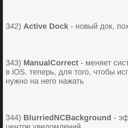
342)
Active Dock
- новый док, по
343)
ManualCorrect
- меняет сис
в iOS. теперь, для того, чтобы ис
нужно на него нажать
344)
BlurriedNCBackground
- эф
центре уведомлений