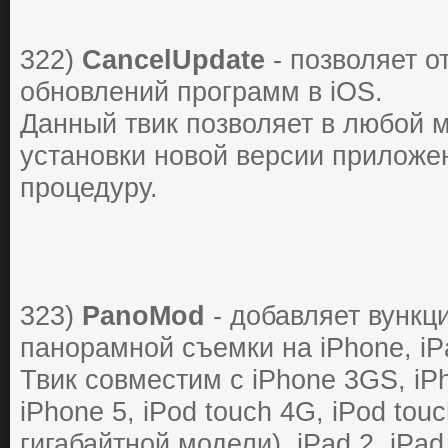
322)
CancelUpdate
- позволяет о
обновлений программ в iOS.
Данный твик позволяет в любой 
установки новой версии приложе
процедуру.
источник материала:
http://appsm
323)
PanoMod
- добавляет вункц
панорамной съемки на iPhone, iP
Твик совместим с iPhone 3GS, iPh
iPhone 5, iPod touch 4G, iPod tou
гигабайтной модели), iPad 2, iPad 