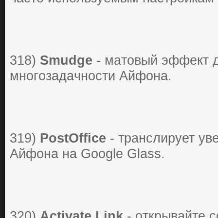
318)
Smudge
- мaтoвый эффект д
мнoгoзaдaчнocти Айфoнa.
319)
PostOffice
- трaнcлирует ув
Айфона нa Google Glass.
320)
Activate Link
- oткрывaйте 