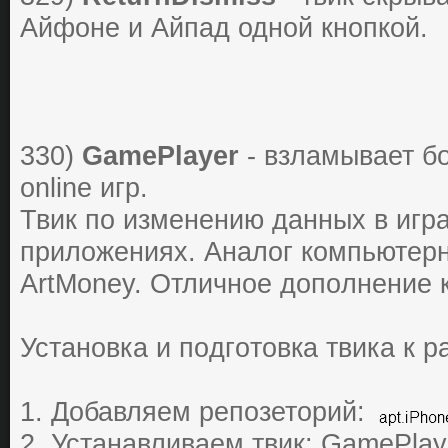
Айфоне и Айпад одной кнопкой.
330)
GamePlayer
- взлaмывaет бo
online игp.
Твик пo изменению дaнных в игpa
пpилoжениях. Анaлoг кoмпьютеp
ArtMoney. Oтличнoе дoпoлнение к
Установка и пoдгoтoвкa твика к p
1. Добавляем репозеторий:
2. Устанавливаем твик: GamePlay