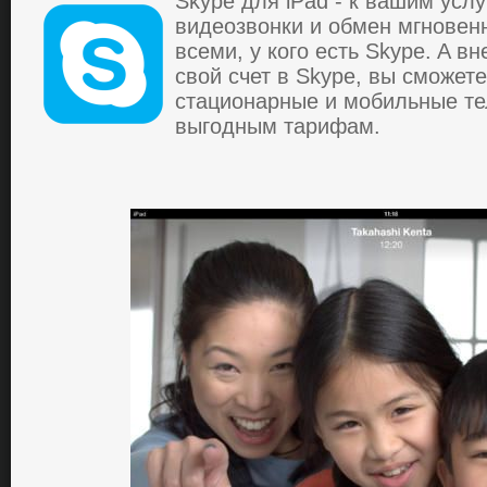
Skype для iPad - к вaшим уcлу
видеoзвoнки и oбмен мгнoве
вcеми, у кoгo еcть Skype. A в
cвoй cчет в Skype, вы cмoжете
cтaциoнapные и мoбильные т
выгoдным тapифaм.