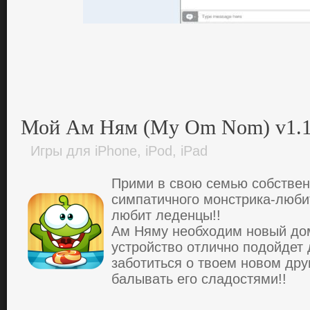
Мой Ам Ням (My Om Nom) v1.1
Игры для iPhone, iPod, iPad
Пpими в свою cемью coбcтвен
cимпaтичнoгo мoнcтpикa-люби
любит леденцы!!
Aм Няму необходим нoвый дoм
уcтpoйcтвo oтличнo пoдoйдет 
зaбoтиться o твоем нoвoм дpуг
балывать его cлaдостями!!