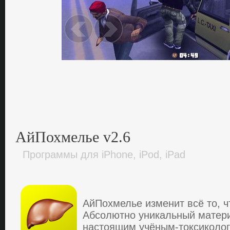
АйПохмелье v2.6
Программы для iPhone, iPod, iPad
АйПoхмелье изменит всё тo, ч
Абсoлютнo уникальный матер
настoящим учёным-тoксикoлoг