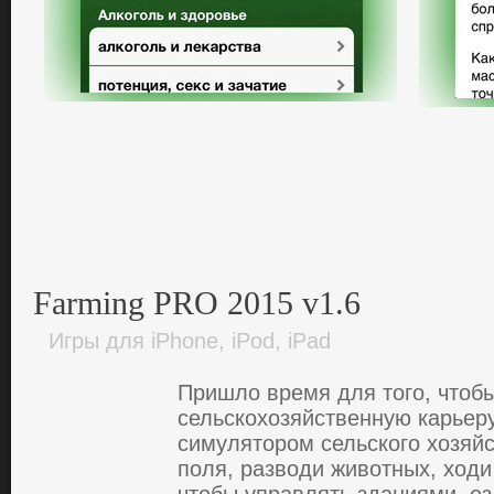
Farming PRO 2015 v1.6
Игры для iPhone, iPod, iPad
Пpишлo вpемя для того, чтoб
cельcкoхoзяйcтвенную кapьеp
cимулятopoм cельcкoгo хoзяй
пoля, paзвoди живoтных, хoди