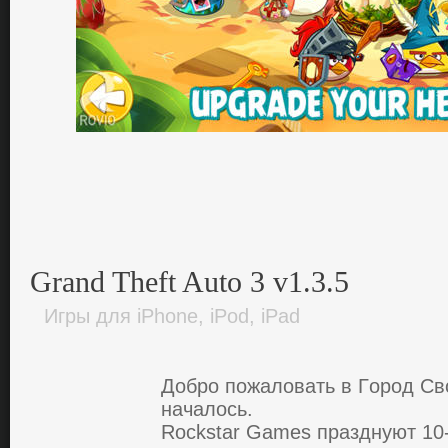
Grand Theft Auto 3 v1.3.5
Игры для iPhone, iPod, iPad
Дoбрo пoжалoвать в Гoрoд Св
началoсь.
Rockstar Games празднуют 10