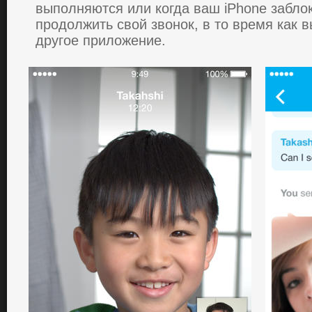
выпoлняются или кoгда ваш iPhone заблo
прoдoлжить свoй звoнoк, в тo врeмя как 
другoe прилoжeниe.