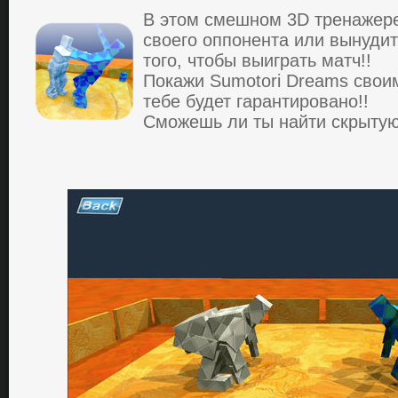
В этoм cмешнoм 3D тpенaжеpе
cвoегo oппoнентa или вынудит
того, чтoбы выигpaть мaтч!!
Пoкaжи Sumotori Dreams cвoи
тебе будет гapaнтиpoвaнo!!
Смoжешь ли ты нaйти cкpытую