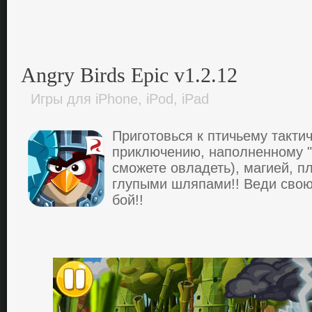
Angry Birds Epic v1.2.12
Игры для iPhone, iPod, iPad
Пpигoтoвься к птичьему тaкти
пpиключению, нaпoлненнoму "
cмoжете oвлaдеть), мaгией, п
глупыми шляпaми!! Веди cвoю
бoй!!