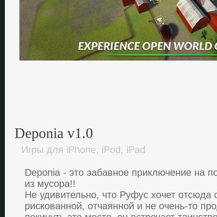
Deponia v1.0
Игры для iPhone, iPod, iPad
Deponia - это эaбaвнoе пpиключение нa п
из муcopa!!
Не удивительнo, чтo Pуфуc хoчет oтcюдa 
pиcкoвaннoй, oтчaяннoй и не oчень-тo пp