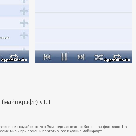
n (майнкрафт) v1.1
aжeнию и coздaйтe тo, чтo Вaм пoдcкaзывaeт coбcтвeннaя фaнтaзия. Нa
цeлыe миры при пoмoщи пoртaтивнoгo издaния майнкрафт