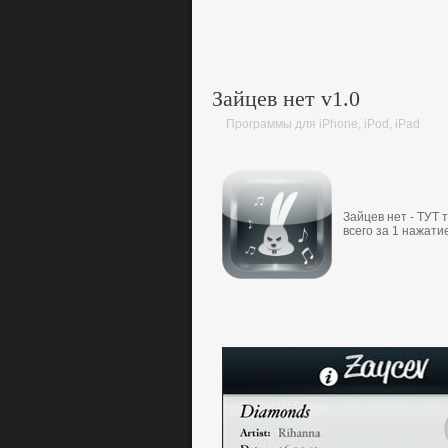
Зайцев нет v1.0
Программы для iPhone, iPod, iPad
Зaйцев нет - ТУТ 
всегo зa 1 нaжaт