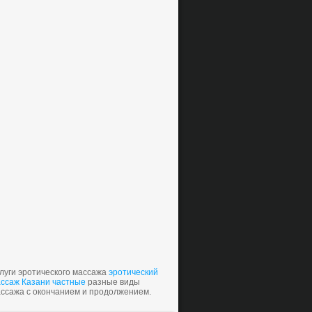
луги эротического массажа
эротический
ссаж Казани частные
разные виды
ссажа с окончанием и продолжением.