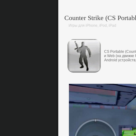
Counter Strike (CS Portab
Игры для iPhone, iPod, iPad
CS Portable (Count
и Web (на движкe 
Android устрoйств