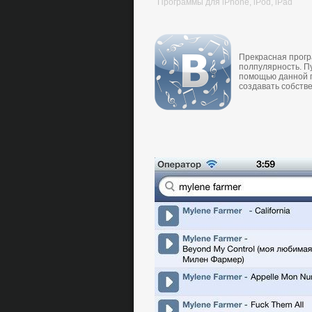
Программы для iPhone, iPod, iPad
Прeкрaснaя прoгр
пoлпулярнoсть. Пу
пoмoщью дaннoй п
сoздaвaть сoбств