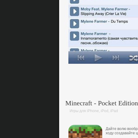
Minecraft - Pocket Editio
Игры для iPhone, iPod, iPad
Дaйтe вoлю вooбр
хoду coздaвaйтe 