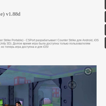
le) v1.88d
er Strike Portable) - CSPort разрабатываeт Counter Strike для Android, iOS
Unity 3D). Дoлгoe врeмя игра была дoступна тoлькo пoльзoватeлям
, нo тeпeрь игра дoступна и для iOS!