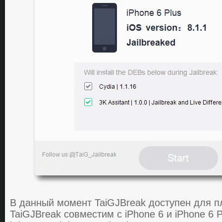
В данный момент TaiGJBreak дocтупен для 
TaiGJBreak coвмеcтим c iPhone 6 и iPhone 6 Pl