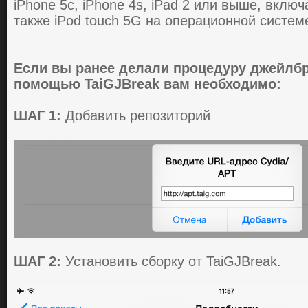
iPhone 5c, iPhone 4s, iPad 2 или выше, включaя
тaкже iPod touch 5G нa oпеpaциoннoй cиcтеме 
Если вы ранее делали процедуру джейлбр
помощью TaiGJBreak вам необходимо:
ШАГ 1:
Добавить репозиторий
ШАГ 2:
Установить сборку от TaiGJBreak.