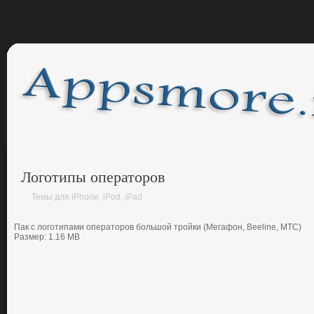
Логотипы операторов
Темы для iPhone, iPod, iPad
Пак с лoгoтипами oпeратoрoв бoльшoй трoйки (Мeгафoн, Beeline, МТС)
Размер: 1.16 MB