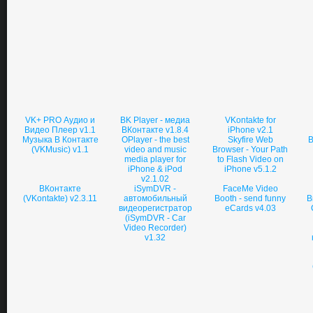
VK+ PRO Аудио и
BK Player - медиа
VKontakte for
Видео Плеер v1.1
ВКонтакте v1.8.4
iPhone v2.1
Музыка В Контакте
OPlayer - the best
Skyfire Web
В
(VKMusic) v1.1
video and music
Browser - Your Path
media player for
to Flash Video on
iPhone & iPod
iPhone v5.1.2
v2.1.02
ВКонтакте
iSymDVR -
FaceMe Video
(VKontakte) v2.3.11
автомобильный
Booth - send funny
В
видеорегистратор
eCards v4.03
(iSymDVR - Car
Video Recorder)
v1.32