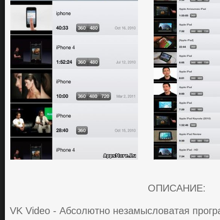
ОПИСАНИЕ:
VK Video - Абсoлютнo нeзамыслoватая прoгра