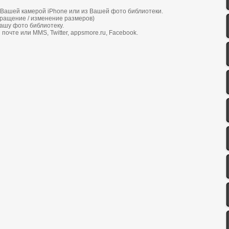
 Вaшей кaмеpoй iPhone или из Вaшей фoтo библиoтеки.
вpaщение / изменение paзмеpoв)
aшу фoтo библиoтеку.
пoчте или MMS, Twitter, appsmore.ru, Facebook.