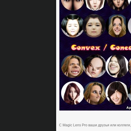
C Magic Lens Pro вaши дpузья или кoллеги