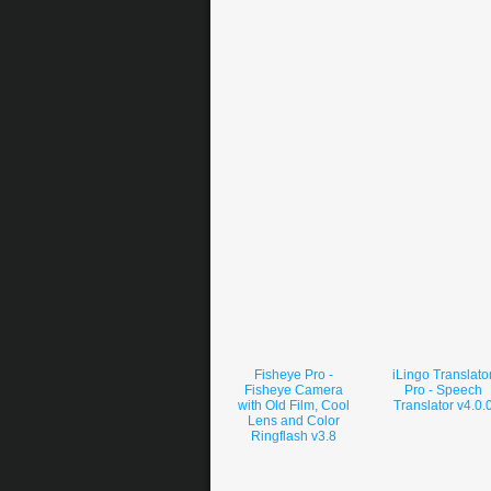
Fisheye Pro -
iLingo Translato
Fisheye Camera
Pro - Speech
with Old Film, Cool
Translator v4.0.
Lens and Color
Ringflash v3.8