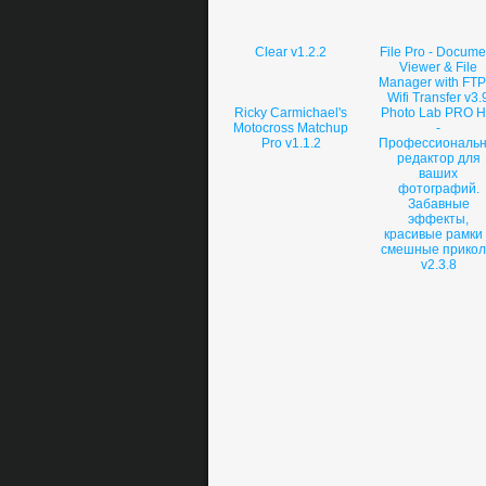
Clear v1.2.2
File Pro - Docume
Viewer & File
Manager with FTP
Wifi Transfer v3.
Ricky Carmichael's
Photo Lab PRO 
Motocross Matchup
-
Pro v1.1.2
Профессиональ
редактор для
ваших
фотографий.
Забавные
эффекты,
красивые рамки
смешные прико
v2.3.8