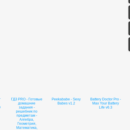
r
ГДЗ PRO - Готовые
Peekababe - Sexy
Battery Doctor Pro -
домашние
Babes v1.2
Max Your Battery
0
задания -
Life v6.3
решебник по
предметам -
Aлгебра,
Геометрия,
Математика,