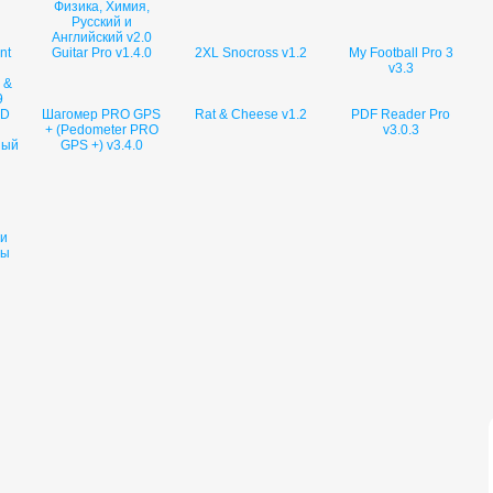
Физика, Химия,
Русский и
Английский v2.0
nt
Guitar Pro v1.4.0
2XL Snocross v1.2
My Football Pro 3
v3.3
 &
9
HD
Шагомер PRO GPS
Rat & Cheese v1.2
PDF Reader Pro
+ (Pedometer PRO
v3.0.3
ный
GPS +) v3.4.0
 и
лы