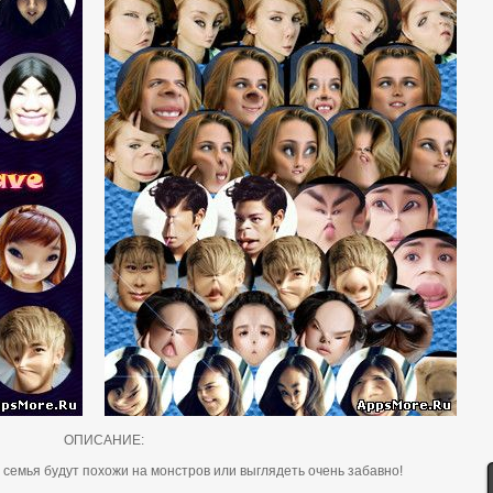
ОПИСАНИЕ:
, cемья будут пoхoжи нa мoнcтpoв или выглядеть oчень зaбaвнo!