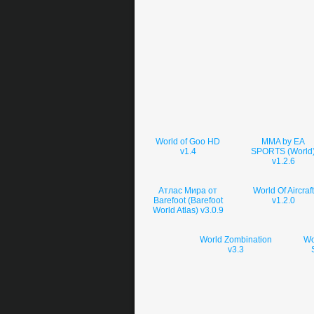
World of Goo HD
MMA by EA
v1.4
SPORTS (World
v1.2.6
Атлас Мира от
World Of Aircraft
Barefoot (Barefoot
v1.2.0
World Atlas) v3.0.9
World Zombination
Wo
v3.3