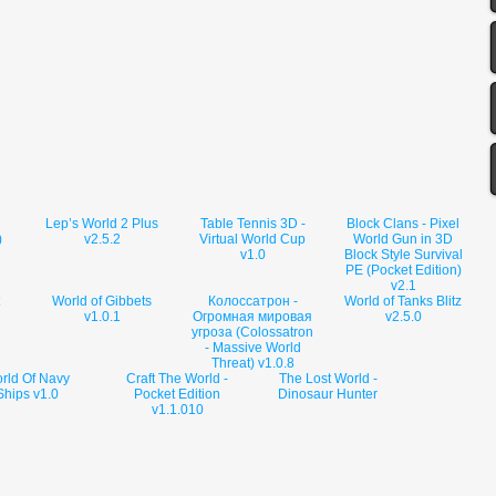
Lep’s World 2 Plus
Table Tennis 3D -
Block Clans - Pixel
)
v2.5.2
Virtual World Cup
World Gun in 3D
v1.0
Block Style Survival
PE (Pocket Edition)
v2.1
World of Gibbets
Колоссатрон -
World of Tanks Blitz
v1.0.1
Огромная мировая
v2.5.0
угроза (Colossatron
- Massive World
Threat) v1.0.8
rld Of Navy
Craft The World -
The Lost World -
Ships v1.0
Pocket Edition
Dinosaur Hunter
v1.1.010