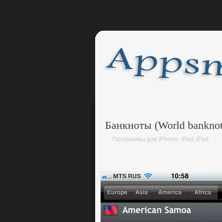
Банкноты (World banknot
Программы для iPhone, iPod, iPad