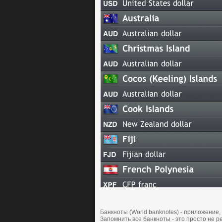
Банкноты (World banknotes) - приложение,
Запомнить все банкноты - это просто не ре