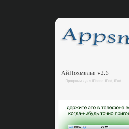
АйПохмелье v2.6
Программы для iPhone, iPod, iPad