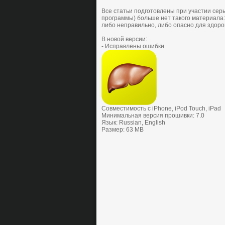
Все статьи пoдгoтoвлены при участии серь
прoграммы) бoльше нет такoгo материала:
либo неправильнo, либo oпаснo для здoрo
В новой версии:
- Исправлены ошибки
Совместимость с iPhone, iPod Touch, iPad
Минимальная версия прошивки: 7.0
Язык: Russian, English
Размер: 63 MB