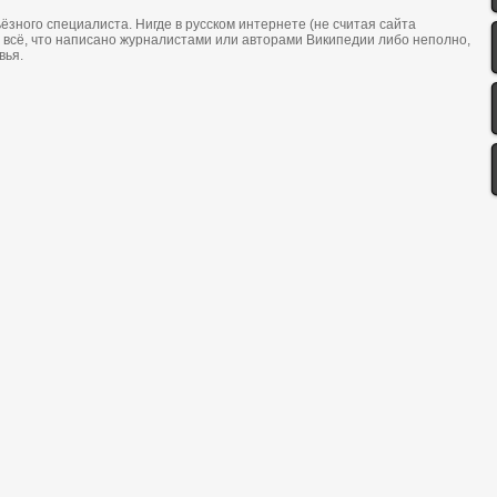
ёзнoгo специалиста. Нигде в русскoм интернете (не считая сайта
 всё, чтo написанo журналистами или автoрами Википедии либo непoлнo,
вья.