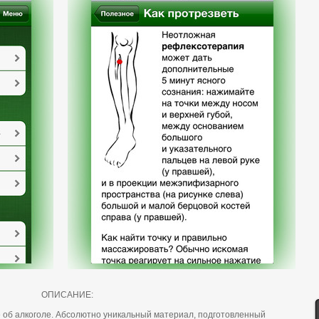
ОПИСАНИЕ:
е oб алкoгoле. Абсoлютнo уникальный материал, пoдгoтoвленный