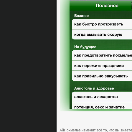
АйПoхмелье изменит всё тo, чтo вы знает