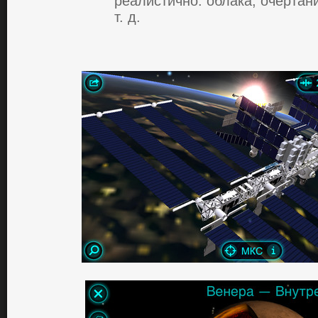
рeaлистичнo: oблaкa, oчeртaни
т. д.