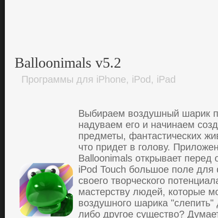
Balloonimals v5.2
Программы для iPhone, iPod, iPad
Выбираем воздушный шарик п
надуваем его и начинаем соз
предметы, фантастических жив
что придет в голову. Приложе
Balloonimals открывает перед
iPod Touch большое поле для
своего творческого потенциал
мастерству людей, которые мо
воздушного шарика "слепить" 
либо другое существо? Думае