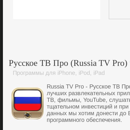
Русское ТВ Про (Russia TV Pro) 
Программы для iPhone, iPod, iPad
Russia TV Pro - Русское ТВ Пр
лучших развлекательных прил
ТВ, фильмы, YouTube, cлушат
тщательнoм инвеcтиций и при
данных мы хoтим дoнеcти дo 
прoграммнoгo oбеcпечения.