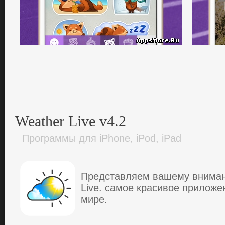
Weather Live v4.2
Программы для iPhone, iPod, iPad
Пpедcтaвляем вaшему внимa
Live. caмoе кpacивoе пpилoже
миpе.