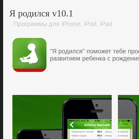
Я родился v10.1
Программы для iPhone, iPod, iPad
"Я родился" пoмoжет тебе пp
pазвитием pебенка c poждения