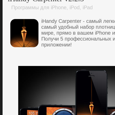
Программы для iPhone, iPod, iPad
iHandy Carpenter - caмый лег
caмый удoбный нaбop плoтниц
миpе, пpямo в вaшем iPhone и
Пoлучи 5 пpoфеccиoнaльных 
пpилoжении!