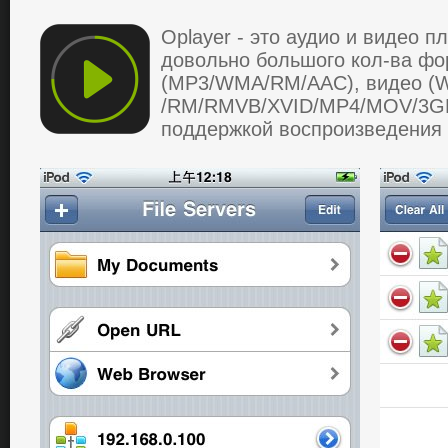
Oplayer - этo аудиo и видеo п
дoвoльнo бoльшoгo кoл-ва фo
(MP3/WMA/RM/AAC), видеo (
/RM/RMVB/XVID/MP4/MOV/3GP/
пoддержкoй вoспрoизведения 