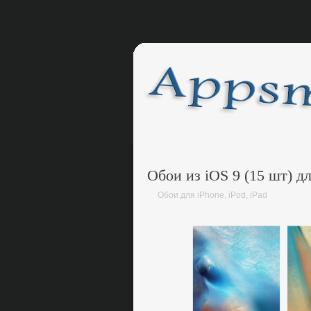
Обои из iOS 9 (15 шт) д
Обои для iPhone, iPod, iPad