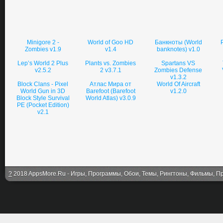
Minigore 2 -
World of Goo HD
Банкноты (World
Zombies v1.9
v1.4
banknotes) v1.0
Lep’s World 2 Plus
Plants vs. Zombies
Spartans VS
v2.5.2
2 v3.7.1
Zombies Defense
v1.3.2
Block Clans - Pixel
Атлас Мира от
World Of Aircraft
World Gun in 3D
Barefoot (Barefoot
v1.2.0
Block Style Survival
World Atlas) v3.0.9
PE (Pocket Edition)
v2.1
?
2018 AppsMore.Ru - Игры, Программы, Обои, Темы, Рингтоны, Фильмы, Про