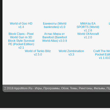
World of Goo HD
Банкноты (World
MMA by EA
v1.4
banknotes) v1.0
SPORTS (World)
v1.2.6
Block Clans - Pixel
Атлас Мира от
World Of Aircraft
World Gun in 3D
Barefoot (Barefoot
v1.2.0
Block Style Survival
World Atlas) v3.0.9
PE (Pocket Edition)
v2.1
World of Tanks Blitz
World Zombination
Craft The Wo
v2.5.0
v3.3
Pocket Edi
v1.1.01
?
2018 AppsMore.Ru - Игры, Программы, Обои, Темы, Рингтоны, Фильмы, Про