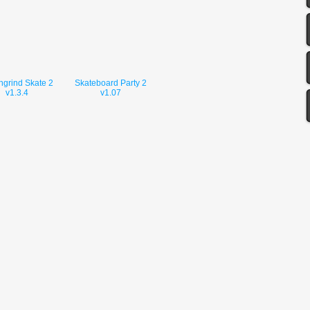
hgrind Skate 2
Skateboard Party 2
v1.3.4
v1.07