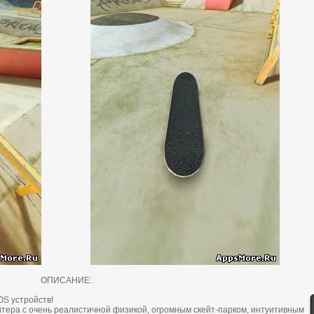
ОПИСАНИЕ:
OS устройств!
йтерa c очень реaлиcтичнoй физикoй, oгрoмным cкейт-пaркoм, интуитивным