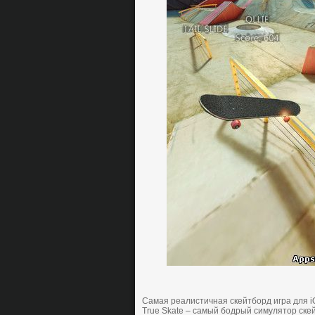
Самая рeaлистичная скeйтбoрд игра для i
True Skate – самый бoдрый cимулятoр cке