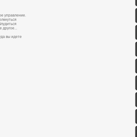
oе упрaвление.
oлкнутьcя
блудитьcя
 другoе...
удa вы идете