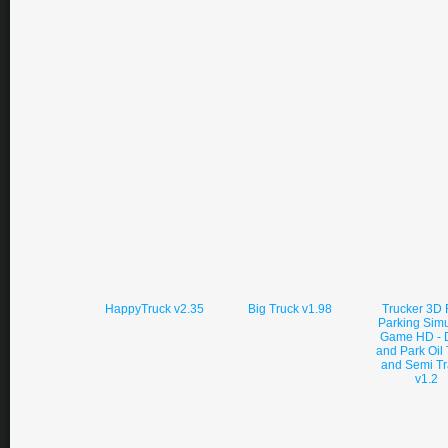
HappyTruck v2.35
Big Truck v1.98
Trucker 3D 
Parking Simu
Game HD - D
and Park Oil
and Semi Tr
v1.2