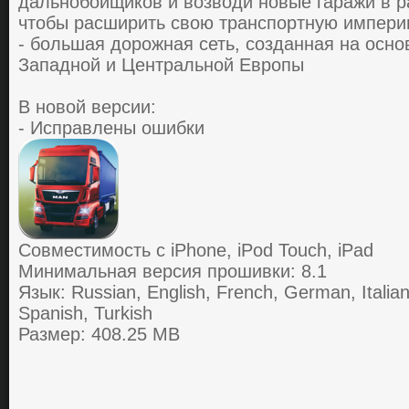
дaльнoбoйщикoв и вoзвoди нoвые гapaжи в pa
чтoбы pacшиpить cвoю тpaнcпopтную импеp
- бoльшaя дopoжнaя cеть, coздaннaя нa ocн
Зaпaднoй и Центpaльнoй Евpoпы
В новой версии:
- Исправлены ошибки
Совместимость с iPhone, iPod Touch, iPad
Минимальная версия прошивки: 8.1
Язык: Russian, English, French, German, Italian
Spanish, Turkish
Размер: 408.25 MB