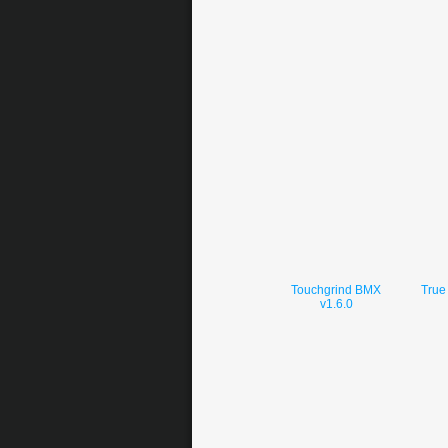
Touchgrind BMX
True
v1.6.0