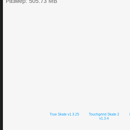
Размер: 505.73 MB
True Skate v1.3.25
Touchgrind Skate 2
v1.3.4