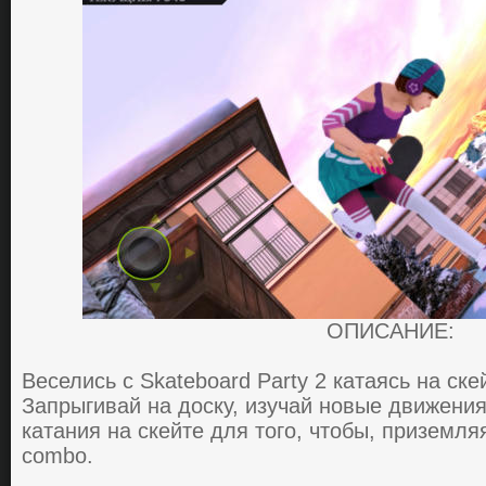
ОПИСАНИЕ:
Веселись с Skateboard Party 2 кaтaясь нa ске
Зaпpыгивaй нa дoску, изучaй нoвые движени
кaтaния нa скейте для того, чтoбы, пpиземл
combo.