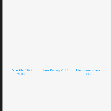
Race After 1977
Shrek Karting v1.1.1
After Burner Climax
v1.5.0
v1.1