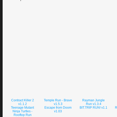
Contract Killer 2
Temple Run - Brave
Rayman Jungle
v1.1.2
v1.5.3
Run v1.3.4
Teenage Mutant
Escape from Doom
BIT.TRIP RUN! v1.1
R
Ninja Turtles -
v1.03
Rooftop Run