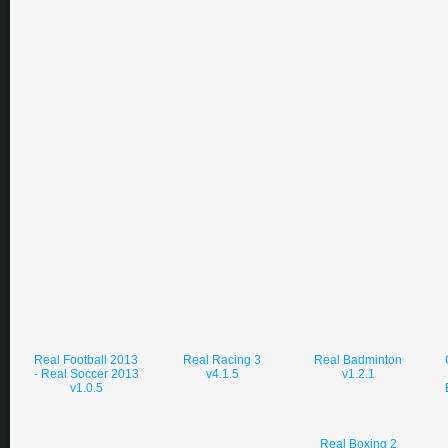
Real Football 2013
Real Racing 3
Real Badminton
- Real Soccer 2013
v4.1.5
v1.2.1
v1.0.5
Real Boxing 2