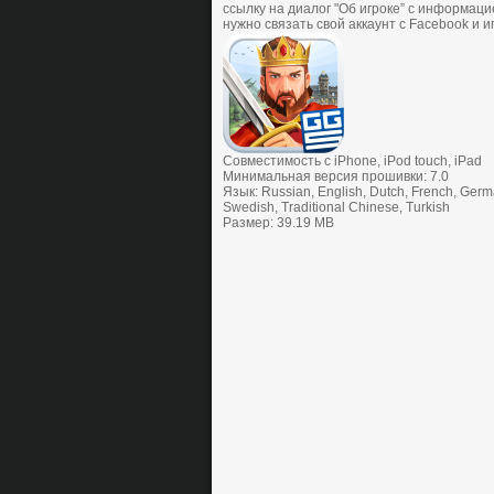
ссылку на диалог "Об игроке” с информацие
нужно связать свой аккаунт с Facebook и иг
Совместимость с iPhone, iPod touch, iPad
Минимальная версия прошивки: 7.0
Язык: Russian, English, Dutch, French, Germa
Swedish, Traditional Chinese, Turkish
Размер: 39.19 MB