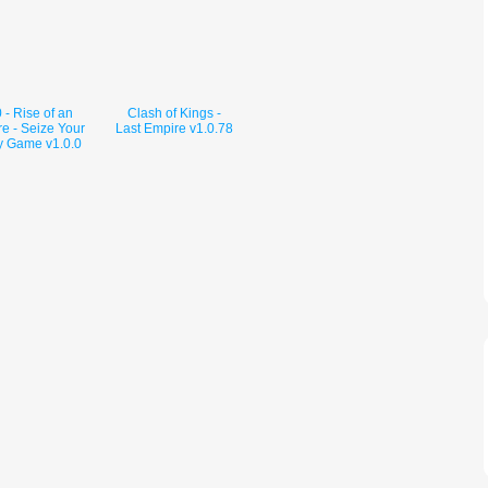
 - Rise of an
Clash of Kings -
e - Seize Your
Last Empire v1.0.78
y Game v1.0.0