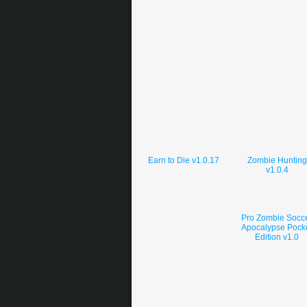
Earn to Die v1.0.17
Zombie Hunting
v1.0.4
Pro Zombie Socc
Apocalypse Pock
Edition v1.0