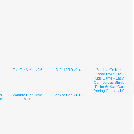
Die For Metal v2.6
DIE HARD v1.4
Zombie Go Kart
Road Race Pro
Kids Game - Easy
Carnivorous Shrub
Turbo GoKart Car
Racing Chase v1.0
er
Zombie High Dive
Back to Bed v1.1.3
et
v1.0