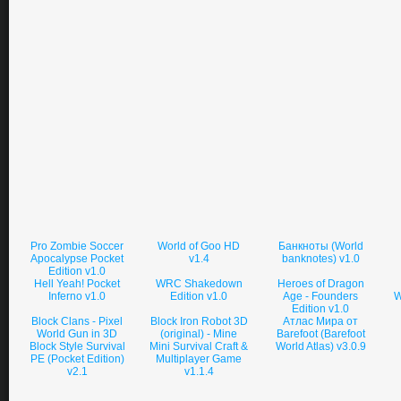
Pro Zombie Soccer
World of Goo HD
Банкноты (World
Apocalypse Pocket
v1.4
banknotes) v1.0
Edition v1.0
Hell Yeah! Pocket
WRC Shakedown
Heroes of Dragon
Inferno v1.0
Edition v1.0
Age - Founders
W
Edition v1.0
Block Clans - Pixel
Block Iron Robot 3D
Атлас Мира от
World Gun in 3D
(original) - Mine
Barefoot (Barefoot
Block Style Survival
Mini Survival Craft &
World Atlas) v3.0.9
PE (Pocket Edition)
Multiplayer Game
v2.1
v1.1.4