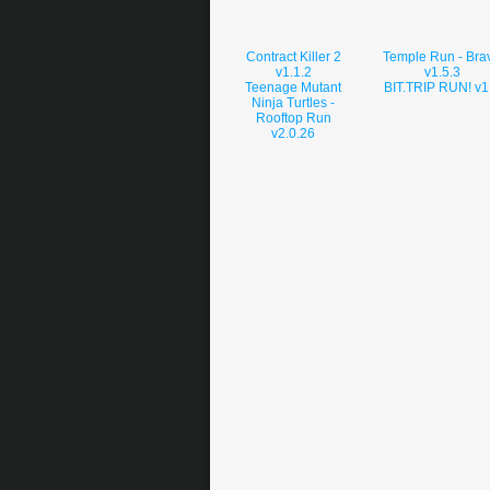
Contract Killer 2
Temple Run - Bra
v1.1.2
v1.5.3
Teenage Mutant
BIT.TRIP RUN! v1
Ninja Turtles -
Rooftop Run
v2.0.26