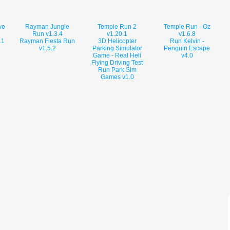
ve
Rayman Jungle
Temple Run 2
Temple Run - Oz
Run v1.3.4
v1.20.1
v1.6.8
.1
Rayman Fiesta Run
3D Helicopter
Run Kelvin -
v1.5.2
Parking Simulator
Penguin Escape
Game - Real Heli
v4.0
Flying Driving Test
Run Park Sim
Games v1.0