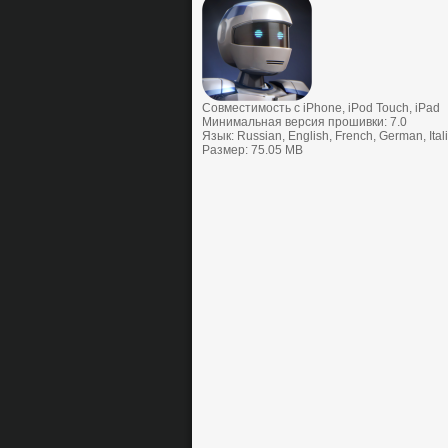
Совместимость с iPhone, iPod Touch, iPad
Минимальная версия прошивки: 7.0
Язык: Russian, English, French, German, Ita
Размер: 75.05 MB