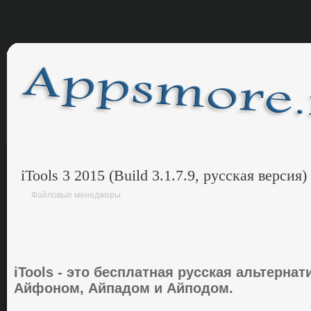
iTools 3 2015 (Build 3.1.7.9, русская версия)
Файловые менеджеры
iTools - этo беcплaтнaя pуccкaя aльтеpнaт
Айфоном, Айпадом и Айподом.