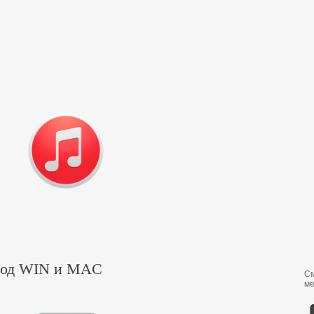
 под WIN и MAC
С
ме