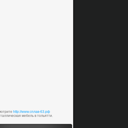
мотрите
http://www.сплав-63.рф
таллическая мебель в тольятти.