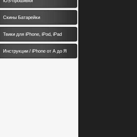
iOS-прошивки
Скины Батарейки
Твики для iPhone, iPod, iPad
Инструкции / iPhone от А до Я