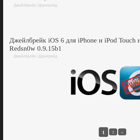
Джейлбрейк / Даунгрейд
Джейлбрейк iOS 6 для iPhone и iPod Touch
Redsn0w 0.9.15b1
Джейлбрейк / Даунгрейд
1
2
»