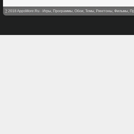
?
2018 AppsMore.Ru - Игры, Программы, Обои, Темы, Рингтоны, Фильмы, Про