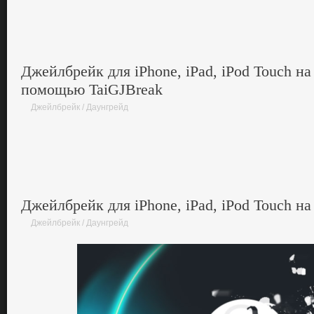
Джейлбрейк для iPhone, iPad, iPod Touch на i
помощью TaiGJBreak
Джейлбрейк / Даунгрейд
Джейлбрейк для iPhone, iPad, iPod Touch на 
Джейлбрейк / Даунгрейд