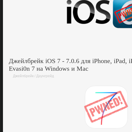
Джейлбрейк iOS 7 - 7.0.6 для iPhone, iPad,
Evasi0n 7 на Windows и Mac
Джейлбрейк / Даунгрейд