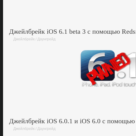
Джейлбрейк iOS 6.1 beta 3 с помощью Red
Джейлбрейк / Даунгрейд
Джейлбрейк iOS 6.0.1 и iOS 6.0 с помощью
Джейлбрейк / Даунгрейд