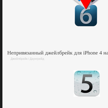
Непривязанный джейлбрейк для iPhone 4 на
Джейлбрейк / Даунгрейд