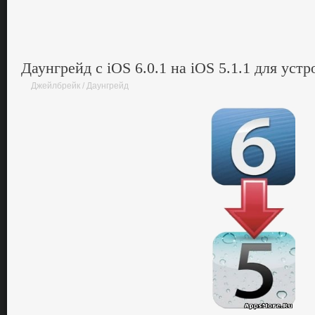
Даунгрейд с iOS 6.0.1 на iOS 5.1.1 для уст
Джейлбрейк / Даунгрейд