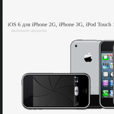
iOS 6 для iPhone 2G, iPhone 3G, iPod Touch
Джейлбрейк / Даунгрейд