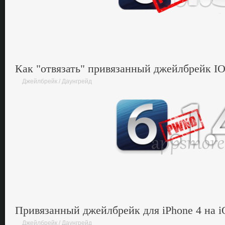
Как "отвязать" привязанный джейлбрейк IOS 
Джейлбрейк / Даунгрейд
Привязанный джейлбрейк для iPhone 4 на iO
Джейлбрейк / Даунгрейд